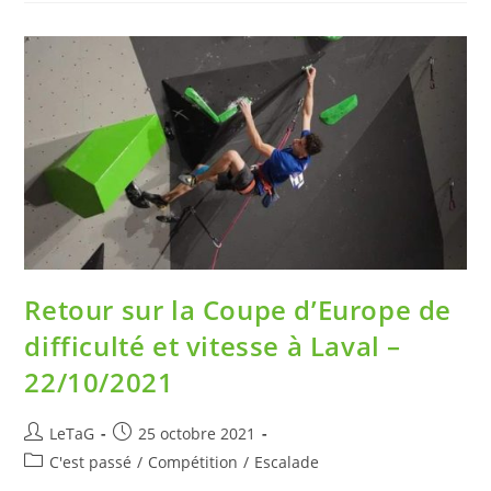
Retour sur la Coupe d’Europe de
difficulté et vitesse à Laval –
22/10/2021
LeTaG
25 octobre 2021
C'est passé
/
Compétition
/
Escalade