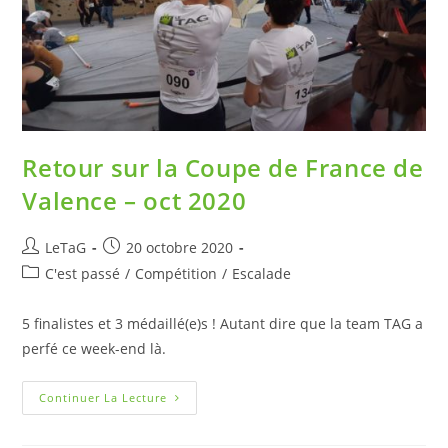
Retour sur la Coupe de France de
Valence – oct 2020
LeTaG
20 octobre 2020
C'est passé
/
Compétition
/
Escalade
5 finalistes et 3 médaillé(e)s ! Autant dire que la team TAG a
perfé ce week-end là.
Continuer La Lecture