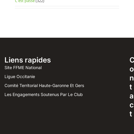
C'est passé
(322)
Liens rapides
o
Site FFME National
n
Ligue Occitanie
t
Comité Territorial Haute-Garonne Et Gers
a
Les Engagements Soutenus Par Le Club
c
t