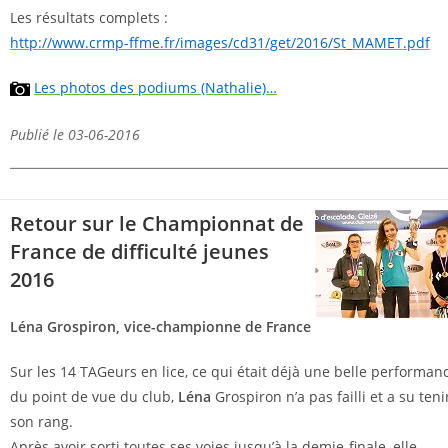
Les résultats complets :
http://www.crmp-ffme.fr/images/cd31/get/2016/St_MAMET.pdf
Les photos des podiums (Nathalie)…
Publié le 03-06-2016
Retour sur le Championnat de
France de difficulté jeunes
2016
Léna Grospiron, vice-championne de France
Sur les 14 TAGeurs en lice, ce qui était déjà une belle performan
du point de vue du club,
Léna
Grospiron n’a pas failli et a su teni
son rang.
Après avoir sorti toutes ses voies jusqu’à la demie-finale, elle