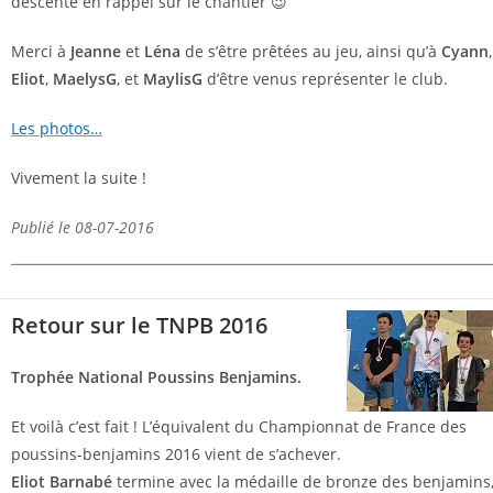
descente en rappel sur le chantier 😉
Merci à
Jeanne
et
Léna
de s’être prêtées au jeu, ainsi qu’à
Cyann
,
Eliot
,
MaelysG
, et
MaylisG
d’être venus représenter le club.
Les photos…
Vivement la suite !
Publié le 08-07-2016
Retour sur le TNPB 2016
Trophée National Poussins Benjamins.
Et voilà c’est fait ! L’équivalent du Championnat de France des
poussins-benjamins 2016 vient de s’achever.
Eliot Barnabé
termine avec la médaille de bronze des benjamins