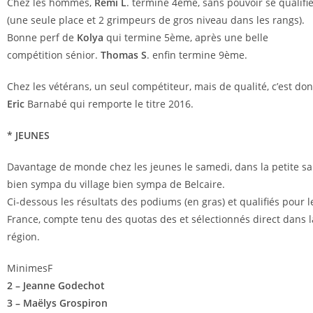
Chez les hommes,
Rémi L
. termine 4ème, sans pouvoir se qualifi
(une seule place et 2 grimpeurs de gros niveau dans les rangs).
Bonne perf de
Kolya
qui termine 5ème, après une belle
compétition sénior.
Thomas S
. enfin termine 9ème.
Chez les vétérans, un seul compétiteur, mais de qualité, c’est do
Eric
Barnabé qui remporte le titre 2016.
* JEUNES
Davantage de monde chez les jeunes le samedi, dans la petite sa
bien sympa du village bien sympa de Belcaire.
Ci-dessous les résultats des podiums (en gras) et qualifiés pour l
France, compte tenu des quotas des et sélectionnés direct dans l
région.
MinimesF
2 – Jeanne Godechot
3 – Maëlys Grospiron