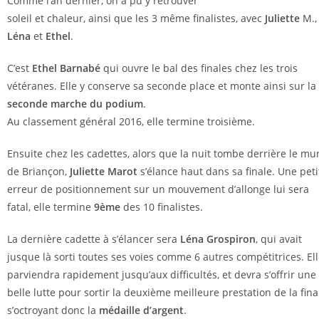
Comme l’an dernier, on a pu y retrouver
soleil et chaleur, ainsi que les 3 même finalistes, avec
Juliette
M.,
Léna
et
Ethel
.
C’est
Ethel
Barnabé
qui ouvre le bal des finales chez les trois
vétéranes. Elle y conserve sa seconde place et monte ainsi sur la
seconde marche du podium
.
Au classement général 2016, elle termine troisième.
Ensuite chez les cadettes, alors que la nuit tombe derrière le mu
de Briançon,
Juliette Marot
s’élance haut dans sa finale. Une peti
erreur de positionnement sur un mouvement d’allonge lui sera
fatal, elle termine
9ème
des 10 finalistes.
La dernière cadette à s’élancer sera
Léna Grospiron
, qui avait
jusque là sorti toutes ses voies comme 6 autres compétitrices. El
parviendra rapidement jusqu’aux difficultés, et devra s’offrir une
belle lutte pour sortir la deuxième meilleure prestation de la fina
s’octroyant donc la
médaille d’argent
.