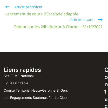
Article précédent
Lancement de cours d’Escalade adaptée
Article suivant
Retour sur les 24h du Mur à Oloron – 31/10/2021
Liens rapides
o
Site FFME National
n
Ligue Occitanie
t
Comité Territorial Haute-Garonne Et Gers
a
Les Engagements Soutenus Par Le Club
c