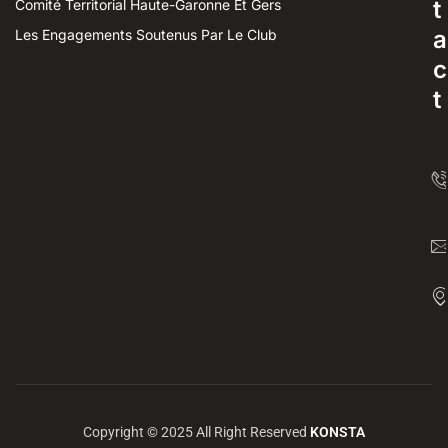
t
Comité Territorial Haute-Garonne Et Gers
a
Les Engagements Soutenus Par Le Club
c
t
Copyright © 2025 All Right Reserved
KONSTA