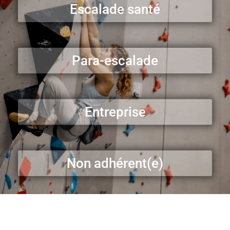
Escalade santé
Para-escalade
Entreprise
Non adhérent(e)