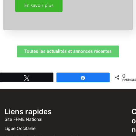
En savoir plus
Toutes les actualités et annonces récentes
0
Tweetez
Partagez
PARTAGES
Liens rapides
o
Site FFME National
n
Ligue Occitanie