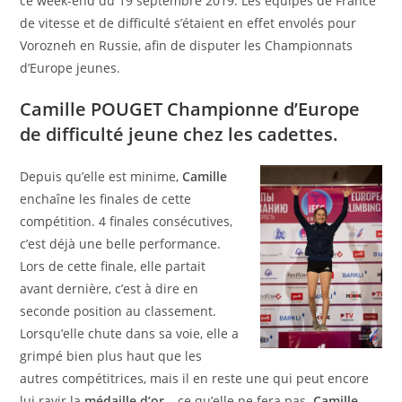
ce week-end du 19 septembre 2019. Les équipes de France
de vitesse et de difficulté s’étaient en effet envolés pour
Vorozneh en Russie, afin de disputer les Championnats
d’Europe jeunes.
Camille POUGET Championne d’Europe
de difficulté jeune chez les cadettes.
Depuis qu’elle est minime,
Camille
enchaîne les finales de cette
compétition. 4 finales consécutives,
c’est déjà une belle performance.
Lors de cette finale, elle partait
avant dernière, c’est à dire en
seconde position au classement.
Lorsqu’elle chute dans sa voie, elle a
grimpé bien plus haut que les
autres compétitrices, mais il en reste une qui peut encore
lui ravir la
médaille d’or
… ce qu’elle ne fera pas.
Camille