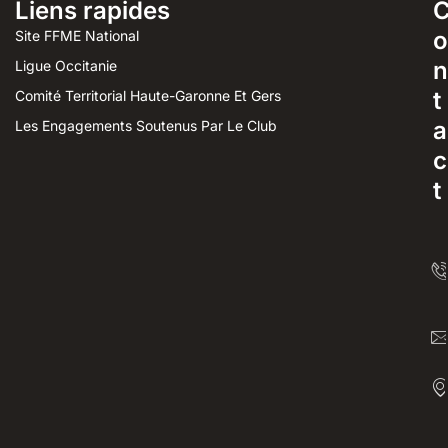
Liens rapides
o
Site FFME National
n
Ligue Occitanie
t
Comité Territorial Haute-Garonne Et Gers
a
Les Engagements Soutenus Par Le Club
c
t