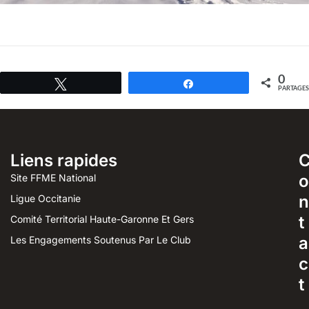
0
Tweetez
Partagez
PARTAGES
Liens rapides
o
Site FFME National
n
Ligue Occitanie
t
Comité Territorial Haute-Garonne Et Gers
a
Les Engagements Soutenus Par Le Club
c
t