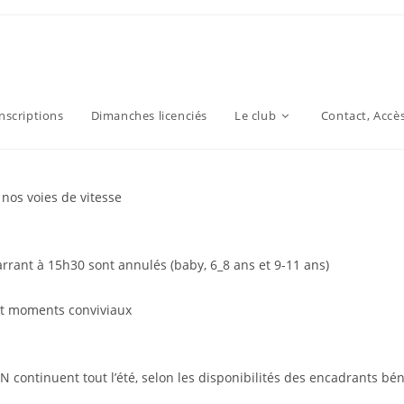
inscriptions
Dimanches licenciés
Le club
Contact, Accè
 nos voies de vitesse
rant à 15h30 sont annulés (baby, 6_8 ans et 9-11 ans)
 et moments conviviaux
N continuent tout l’été, selon les disponibilités des encadrants bé