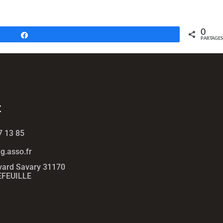
0
Partagez
PARTAGES
t
7 13 85
.asso.fr
vard Savary 31170
FEUILLE