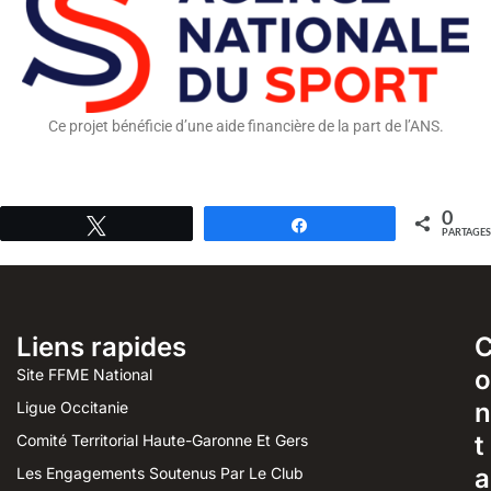
Ce projet bénéficie d’une aide financière de la part de l’ANS.
0
Tweetez
Partagez
PARTAGES
Liens rapides
o
Site FFME National
n
Ligue Occitanie
t
Comité Territorial Haute-Garonne Et Gers
a
Les Engagements Soutenus Par Le Club