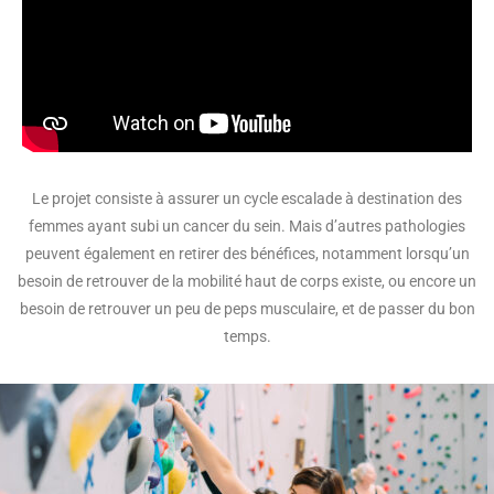
Le projet consiste à assurer un cycle escalade à destination des
femmes ayant subi un cancer du sein. Mais d’autres pathologies
peuvent également en retirer des bénéfices, notamment lorsqu’un
besoin de retrouver de la mobilité haut de corps existe, ou encore un
besoin de retrouver un peu de peps musculaire, et de passer du bon
temps.