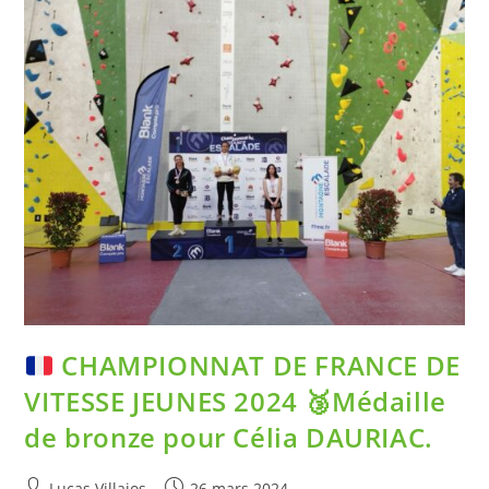
CHAMPIONNAT DE FRANCE DE
VITESSE JEUNES 2024
🥉
Médaille
de bronze pour Célia DAURIAC.
Lucas Villajos
26 mars 2024