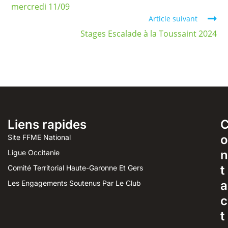
mercredi 11/09
Article suivant
Stages Escalade à la Toussaint 2024
Liens rapides
o
Site FFME National
n
Ligue Occitanie
t
Comité Territorial Haute-Garonne Et Gers
a
Les Engagements Soutenus Par Le Club
c
t