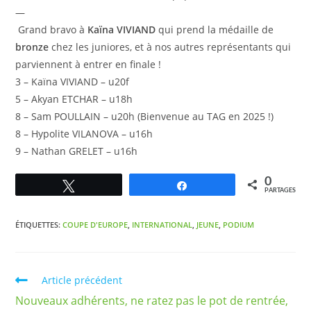
—
Grand bravo à
Kaïna VIVIAND
qui prend la médaille de
bronze
chez les juniores, et à nos autres représentants qui
parviennent à entrer en finale !
3 – Kaïna VIVIAND – u20f
5 – Akyan ETCHAR – u18h
8 – Sam POULLAIN – u20h (Bienvenue au TAG en 2025 !)
8 – Hypolite VILANOVA – u16h
9 – Nathan GRELET – u16h
0
Tweetez
Partagez
PARTAGES
ÉTIQUETTES
:
COUPE D'EUROPE
,
INTERNATIONAL
,
JEUNE
,
PODIUM
Article précédent
Nouveaux adhérents, ne ratez pas le pot de rentrée,