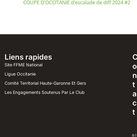
COUPE D’OCCITANIE d’escalade de diff 2024 #2
Liens rapides
o
Site FFME National
n
Ligue Occitanie
t
Comité Territorial Haute-Garonne Et Gers
a
Les Engagements Soutenus Par Le Club
c
t