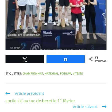
0
Tweetez
Partagez
PARTAGES
ÉTIQUETTES
:
CHAMPIONNAT
,
NATIONAL
,
PODIUM
,
VITESSE
Article précédent
sortie ski au tuc de beret le 11 février
Article suivant