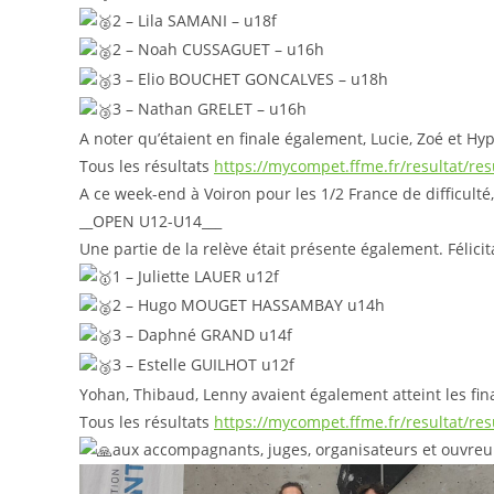
2 – Lila SAMANI – u18f
2 – Noah CUSSAGUET – u16h
3 – Elio BOUCHET GONCALVES – u18h
3 – Nathan GRELET – u16h
A noter qu’étaient en finale également, Lucie, Zoé et Hyp
Tous les résultats
https://mycompet.ffme.fr/resultat/res
A ce week-end à Voiron pour les 1/2 France de difficult
__OPEN U12-U14___
Une partie de la relève était présente également. Félicit
1 – Juliette LAUER u12f
2 – Hugo MOUGET HASSAMBAY u14h
3 – Daphné GRAND u14f
3 – Estelle GUILHOT u12f
Yohan, Thibaud, Lenny avaient également atteint les fin
Tous les résultats
https://mycompet.ffme.fr/resultat/res
aux accompagnants, juges, organisateurs et ouvreur