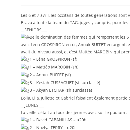
Les 6 et 7 avril, les occitans de toutes générations sont
Bravo à toute la team du TAG, juges y compris, pour les r
__SENIORS___
Belle domination des femmes qui remportent les 6 p
avec Léna GROSPIRON en or, Anouk BUFFET en argent, et
avait du niveau aussi, et c’est Mattéo MAROBIN qui pren
1 – Léna GROSPIRON (sf)
1 – Mattéo MAROBIN (sh)
2 – Anouk BUFFET (sf)
3 – Kesiah CUSSAGUET (sf surclassé)
3 – Akyan ETCHAR (sh surclassé)
Eolia, Lila, Juliette et Gabriel faisaient également partie 
__JEUNES___
La veille c’était au tour des jeunes avec sur le podium :
1 – David CABANILLAS – u20h
2 – Noelya FERRY – u20f