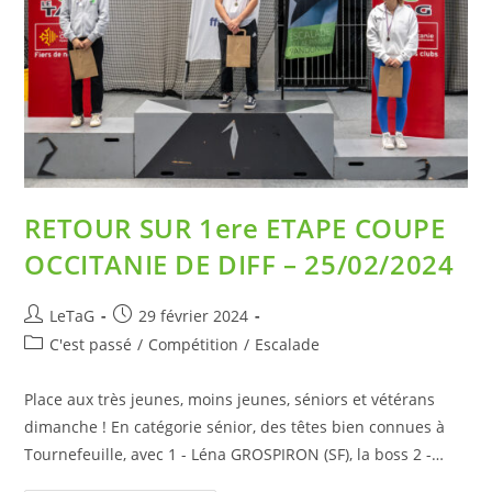
RETOUR SUR 1ere ETAPE COUPE
OCCITANIE DE DIFF – 25/02/2024
LeTaG
29 février 2024
C'est passé
/
Compétition
/
Escalade
Place aux très jeunes, moins jeunes, séniors et vétérans
dimanche ! En catégorie sénior, des têtes bien connues à
Tournefeuille, avec 1 - Léna GROSPIRON (SF), la boss 2 -…