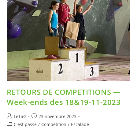
RETOURS DE COMPETITIONS —
Week-ends des 18&19-11-2023
LeTaG
23 novembre 2023
C'est passé
/
Compétition
/
Escalade