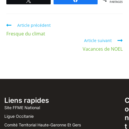
Tweetez
Partagez
PARTAGES
Article précédent
Fresque du climat
Article suivant
Vacances de NOEL
Liens rapides
o
Site FFME National
n
Ligue Occitanie
t
Comité Territorial Haute-Garonne Et Gers