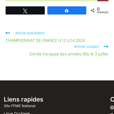
0
Tweetez
Partagez
PARTAGES
Article précédent
CHAMPIONNAT DE FRANCE U12 U14 2024
Article suivant
Soirée Varappe des années 80s le 3 juillet
Liens rapides
o
Site FFME National
Ligue Occitanie