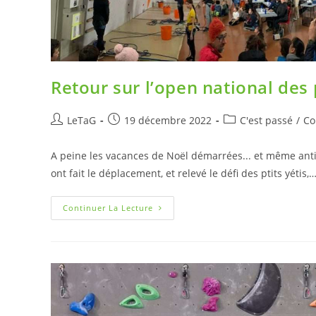
Retour sur l’open national des 
LeTaG
19 décembre 2022
C'est passé
/
Co
A peine les vacances de Noël démarrées... et même anti
ont fait le déplacement, et relevé le défi des ptits yétis,
Continuer La Lecture