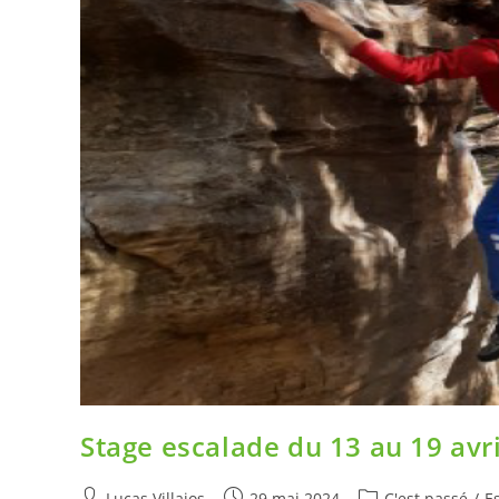
Stage escalade du 13 au 19 avri
Lucas Villajos
29 mai 2024
C'est passé
/
E