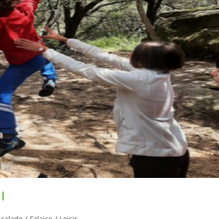
l
scalade
/
Falaise
/
Loisir