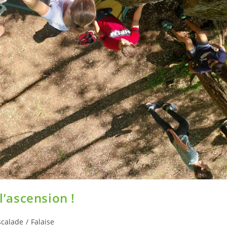
l’ascension !
scalade
/
Falaise