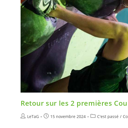
Retour sur les 2 premières Co
LeTaG
15 novembre 2024
C'est passé
/
Co