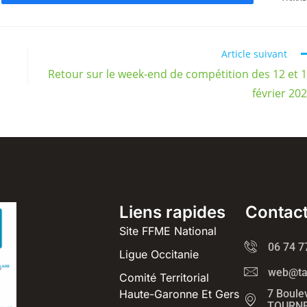
Article suivant
Retour sur le week-end de compétition des 12 et 
février 20
Liens rapides
Contac
Site FFME National
06 74 7
Ligue Occitanie
web@tag
Comité Territorial
Haute-Garonne Et Gers
7 Boule
TOURNE