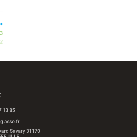
13
22
t
7 13 85
.asso.fr
vard Savary 31170
FEUILLE