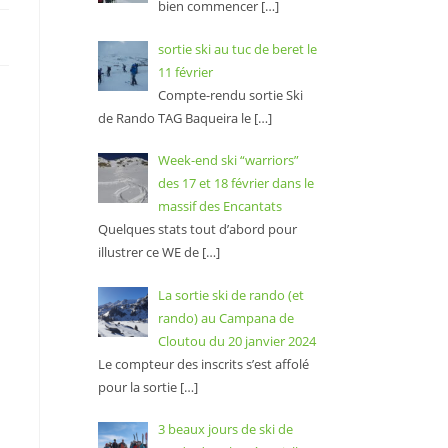
bien commencer
[…]
sortie ski au tuc de beret le
11 février
Compte-rendu sortie Ski
de Rando TAG Baqueira le
[…]
Week-end ski “warriors”
des 17 et 18 février dans le
massif des Encantats
Quelques stats tout d’abord pour
illustrer ce WE de
[…]
La sortie ski de rando (et
rando) au Campana de
Cloutou du 20 janvier 2024
Le compteur des inscrits s’est affolé
pour la sortie
[…]
3 beaux jours de ski de