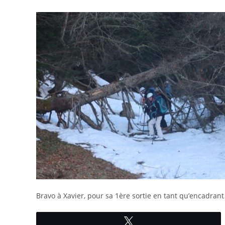
Bravo à Xavier, pour sa 1ère sortie en tant qu’encadrant
Tweetez