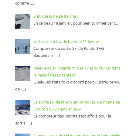
comme
[…]
Enfin de la neige fraîche !
En ce beau 18 janvier, pour bien commencer
[…]
sortie ski au tuc de beret le 11 février
Compte-rendu sortie Ski de Rando TAG
Baqueira le
[…]
Week-end ski “warriors” des 17 et 18 février dans
le massif des Encantats
Quelques stats tout d’abord pour illustrer ce WE
de
[…]
La sortie ski de rando (et rando) au Campana de
Cloutou du 20 janvier 2024
Le compteur des inscrits s’est affolé pour la
sortie
[…]
3 beaux jours de ski de rando dans le Néouvielle