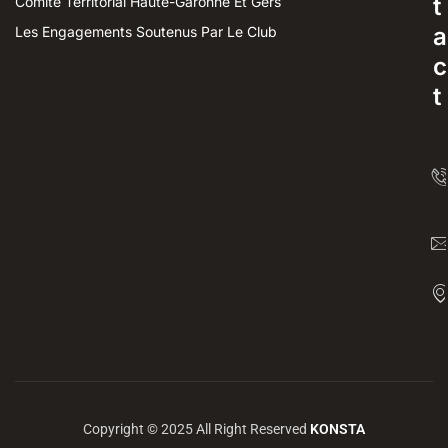
t
Comité Territorial Haute-Garonne Et Gers
a
Les Engagements Soutenus Par Le Club
c
t
Copyright © 2025 All Right Reserved
KONSTA