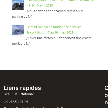
– 8, 9, 10 avril 2023
Nous partons donc samedi matin à 8 du
parking de
[…]
Le mini-raid ski de randonnée dans les
Encantats du 17 au 19 mars 2023
J1 Avec une météo qui s’annonçait finalement
meilleure
[…]
Liens rapides
o
Site FFME National
n
Ligue Occitanie