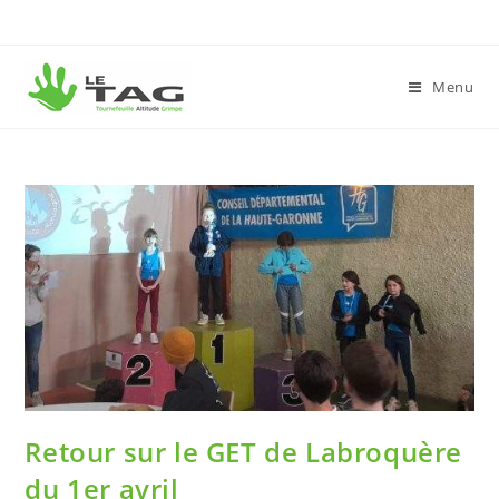
Menu
Retour sur le GET de Labroquère
du 1er avril