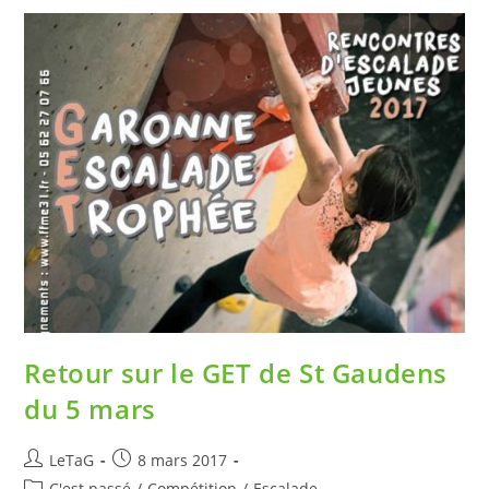
Retour sur le GET de St Gaudens
du 5 mars
LeTaG
8 mars 2017
C'est passé
/
Compétition
/
Escalade