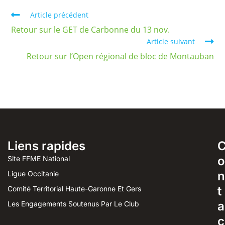
Article précédent
Retour sur le GET de Carbonne du 13 nov.
Article suivant
Retour sur l’Open régional de bloc de Montauban
Liens rapides
o
Site FFME National
n
Ligue Occitanie
t
Comité Territorial Haute-Garonne Et Gers
a
Les Engagements Soutenus Par Le Club
c