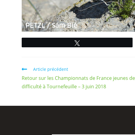
Tweetez
Article précédent
Retour sur les Championnats de France jeunes de
difficulté à Tournefeuille – 3 juin 2018