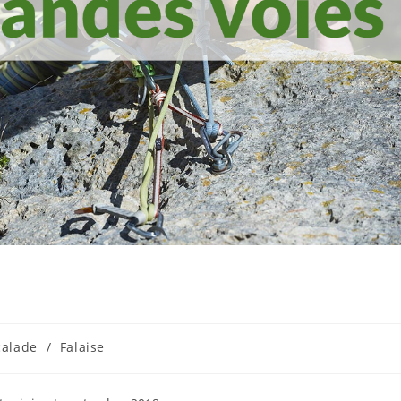
calade
/
Falaise