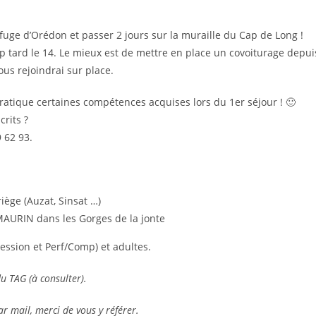
fuge d’Orédon et passer 2 jours sur la muraille du Cap de Long !
op tard le 14. Le mieux est de mettre en place un covoiturage depui
ous rejoindrai sur place.
 pratique certaines compétences acquises lors du 1er séjour ! 🙂
crits ?
 62 93.
ège (Auzat, Sinsat …)
AURIN dans les Gorges de la jonte
ession et Perf/Comp) et adultes.
du TAG (à consulter).
r mail, merci de vous y référer.