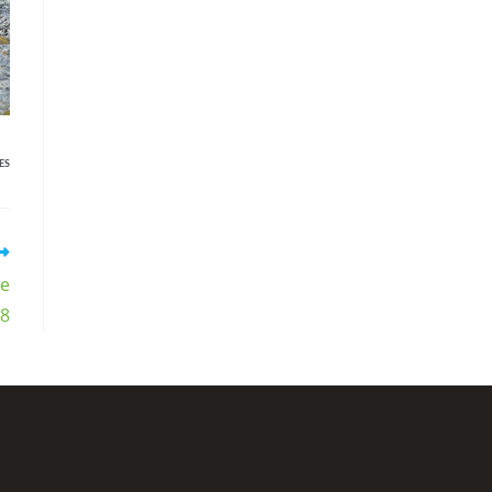
ES
de
18