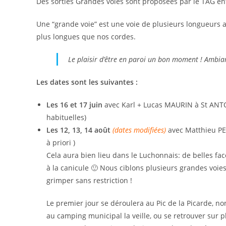
Des sorties Grandes voies sont proposées par le TAG en
Une “grande voie” est une voie de plusieurs longueurs 
plus longues que nos cordes.
Le plaisir d’être en paroi un bon moment ! Ambian
Les dates sont les suivantes :
Les 16 et 17 juin
avec Karl + Lucas MAURIN à St ANTON
habituelles)
Les 12, 13, 14 août
(dates modifiées)
avec Matthieu PE
à priori )
Cela aura bien lieu dans le Luchonnais: de belles f
à la canicule 🙂 Nous ciblons plusieurs grandes voie
grimper sans restriction !
Le premier jour se déroulera au Pic de la Picarde, no
au camping municipal la veille, ou se retrouver sur p