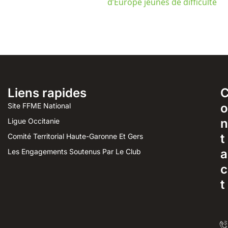
d’Europe jeunes de difficulté
Liens rapides
o
Site FFME National
n
Ligue Occitanie
t
Comité Territorial Haute-Garonne Et Gers
a
Les Engagements Soutenus Par Le Club
c
t