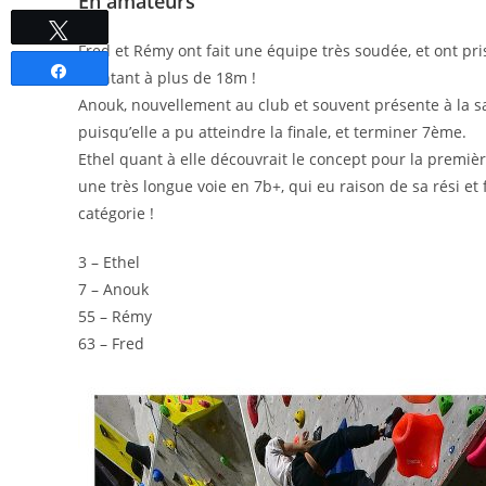
En amateurs
Tweetez
Fred et Rémy ont fait une équipe très soudée, et ont pris
Partagez
montant à plus de 18m !
Anouk, nouvellement au club et souvent présente à la sa
puisqu’elle a pu atteindre la finale, et terminer 7ème.
Ethel quant à elle découvrait le concept pour la première f
une très longue voie en 7b+, qui eu raison de sa rési et
catégorie !
3 – Ethel
7 – Anouk
55 – Rémy
63 – Fred