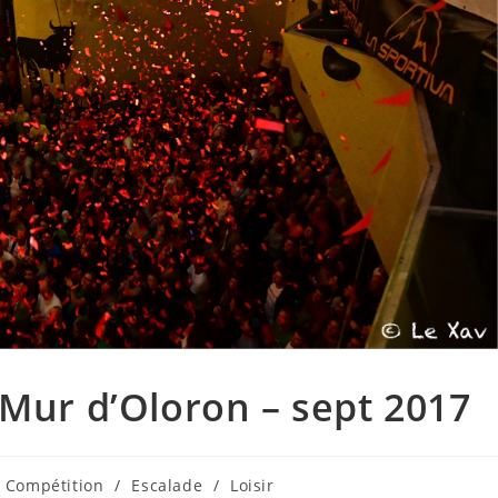
 Mur d’Oloron – sept 2017
Compétition
/
Escalade
/
Loisir