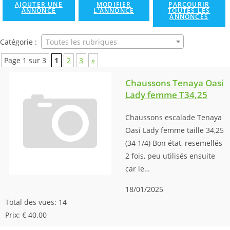
AJOUTER UNE
MODIFIER
PARCOURIR
ANNONCE
L’ANNONCE
TOUTES LES
ANNONCES
Catégorie :
Toutes les rubriques
Page 1 sur 3
1
2
3
»
Chaussons Tenaya Oasi
Lady femme T34,25
Chaussons escalade Tenaya
Oasi Lady femme taille 34,25
(34 1/4) Bon état, resemellés
2 fois, peu utilisés ensuite
car le…
18/01/2025
Total des vues: 14
Prix: € 40.00