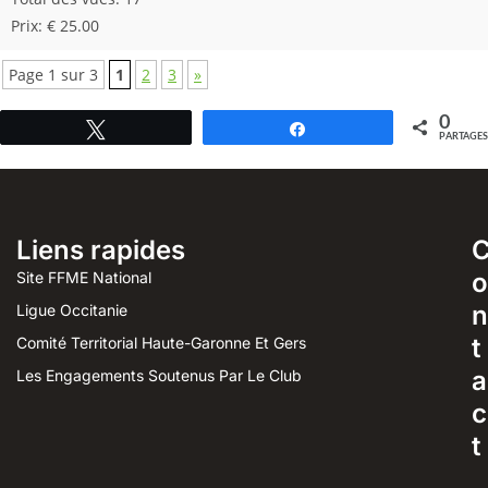
Prix: € 25.00
Page 1 sur 3
1
2
3
»
0
Tweetez
Partagez
PARTAGES
Liens rapides
o
Site FFME National
n
Ligue Occitanie
t
Comité Territorial Haute-Garonne Et Gers
a
Les Engagements Soutenus Par Le Club
c
t