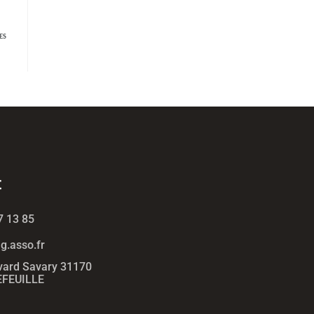
ES
t
7 13 85
.asso.fr
vard Savary 31170
FEUILLE