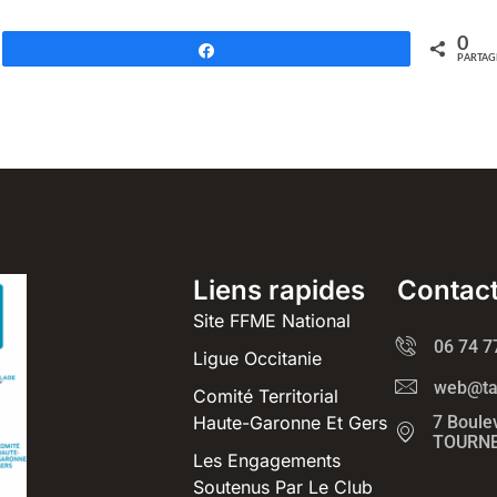
0
Partagez
PARTAG
Liens rapides
Contac
Site FFME National
06 74 7
Ligue Occitanie
web@tag
Comité Territorial
Haute-Garonne Et Gers
7 Boule
TOURNE
Les Engagements
Soutenus Par Le Club