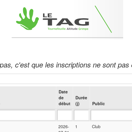
it pas, c'est que les inscriptions ne sont pa
Date
de
Durée
e
début
(j)
Public
2026-
1
Club