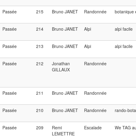
Passée
215
Bruno JANET
Randonnée
botanique e
Passée
214
Bruno JANET
Alpi
alpi facile
Passée
213
Bruno JANET
Alpi
alpi facile
Passée
212
Jonathan
Randonnée
GILLAUX
Passée
211
Bruno JANET
Randonnée
Passée
210
Bruno JANET
Randonnée
rando-bota
Passée
209
Remi
Escalade
We TAG au
LEMETTRE