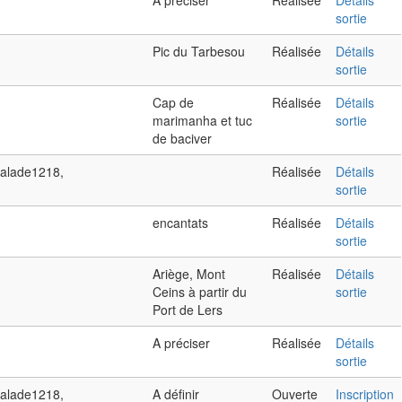
A préciser
Réalisée
Détails
sortie
Pic du Tarbesou
Réalisée
Détails
sortie
Cap de
Réalisée
Détails
marimanha et tuc
sortie
de baciver
calade1218,
Réalisée
Détails
sortie
encantats
Réalisée
Détails
sortie
Ariège, Mont
Réalisée
Détails
Ceins à partir du
sortie
Port de Lers
A préciser
Réalisée
Détails
sortie
calade1218,
A définir
Ouverte
Inscription