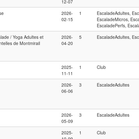
12-07
ise
2026-
1
EscaladeAdultes, Es
02-15
EscaladeMicros, Esc
EscaladePerfs, Escal
lade / Yoga Adultes et
2026-
5
EscaladeAdultes, Es
ntelles de Montmirail
04-20
2025-
1
Club
11-11
2026-
3
EscaladeAdultes
06-06
2026-
3
EscaladeAdultes
05-09
2025-
1
Club
10-09