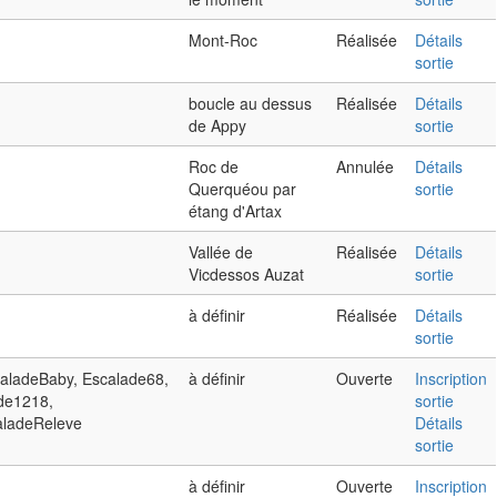
Mont-Roc
Réalisée
Détails
sortie
boucle au dessus
Réalisée
Détails
de Appy
sortie
Roc de
Annulée
Détails
Querquéou par
sortie
étang d'Artax
Vallée de
Réalisée
Détails
Vicdessos Auzat
sortie
à définir
Réalisée
Détails
sortie
caladeBaby, Escalade68,
à définir
Ouverte
Inscription
de1218,
sortie
aladeReleve
Détails
sortie
à définir
Ouverte
Inscription