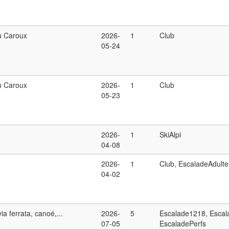
 Caroux
2026-
1
Club
05-24
 Caroux
2026-
1
Club
05-23
2026-
1
SkiAlpi
04-08
2026-
1
Club, EscaladeAdulte
04-02
ia ferrata, canoé,...
2026-
5
Escalade1218, Escal
07-05
EscaladePerfs