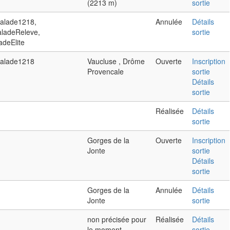
(2213 m)
sortie
calade1218,
Annulée
Détails
aladeReleve,
sortie
adeElite
calade1218
Vaucluse , Drôme
Ouverte
Inscription
Provencale
sortie
Détails
sortie
Réalisée
Détails
sortie
Gorges de la
Ouverte
Inscription
Jonte
sortie
Détails
sortie
Gorges de la
Annulée
Détails
Jonte
sortie
non précisée pour
Réalisée
Détails
le moment
sortie