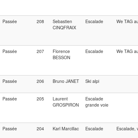
Passée
208
Sebastien
Escalade
We TAG au
CINQFRAIX
Passée
207
Florence
Escalade
We TAG au
BESSON
Passée
206
Bruno JANET
Ski alpi
Passée
205
Laurent
Escalade
GROSPIRON
grande voie
Passée
204
Karl Marcillac
Escalade
Escalade, v