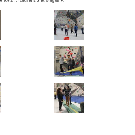
rence.B, @Laurent.G et Magali.F.