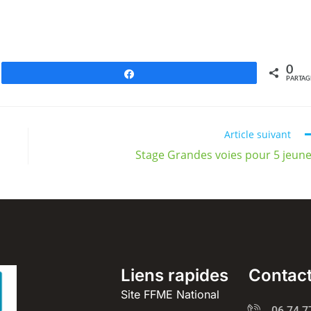
0
Partagez
PARTAG
Article suivant
Stage Grandes voies pour 5 jeun
Liens rapides
Contac
Site FFME National
06 74 7