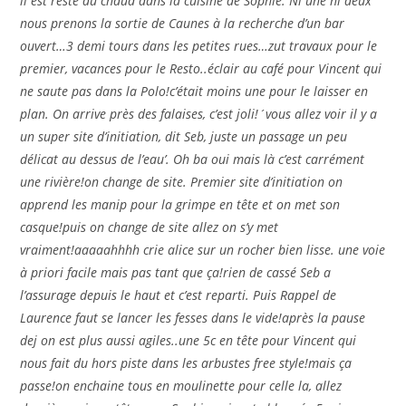
il est resté au chaud dans la cuisine de Sophie. Ni une ni deux
nous prenons la sortie de Caunes à la recherche d’un bar
ouvert…3 demi tours dans les petites rues…zut travaux pour le
premier, vacances pour le Resto..éclair au café pour Vincent qui
ne saute pas dans la Polo!c’était moins une pour le laisser en
plan. On arrive près des falaises, c’est joli!´vous allez voir il y a
un super site d’initiation, dit Seb, juste un passage un peu
délicat au dessus de l’eau’. Oh ba oui mais là c’est carrément
une rivière!on change de site. Premier site d’initiation on
apprend les manip pour la grimpe en tête et on met son
casque!puis on change de site allez on s’y met
vraiment!aaaaahhhh crie alice sur un rocher bien lisse. une voie
à priori facile mais pas tant que ça!rien de cassé Seb a
l’assurage depuis le haut et c’est reparti. Puis Rappel de
Laurence faut se lancer les fesses dans le vide!après la pause
dej on est plus aussi agiles..une 5c en tête pour Vincent qui
nous fait du hors piste dans les arbustes free style!mais ça
passe!on enchaine tous en moulinette pour celle la, allez