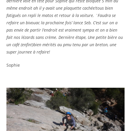
dernière voie en tête pour Sophie qui reste bloquée 5 min au
même endroit ah il y avait une plaquette cachée!tous bien
fatigués on repli le matos et retour à la voiture. ´Faudra se
refaire un bivouac la prochaine fois’ lance Seb. C’est sur on a
pas envie de partir l’endroit est vraiment sympa et on a bien
fait nos lézards sans crème. Dernière étape, Une petite bière ou
un café (enfin!)bien mérités au pmu tenu par un breton, une
super journee à refaire!
Sophie