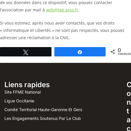
de vos données dans ce dispositif, vous pouvez contacter
l’association par mail à
web@tag.asso.fr
.
Si vous estimez, après nous avoir contactés, que vos droits
« Informatique et Libertés » ne sont pas respectés, vous pouvez
adresser une réclamation à la CNIL.
0
Tweetez
Partagez
PARTAGES
Liens rapides
o
Site FFME National
n
Ligue Occitanie
t
Comité Territorial Haute-Garonne Et Gers
a
Les Engagements Soutenus Par Le Club
c