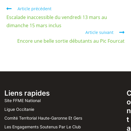
Article précédent
Escalade inaccessible du vendredi 13 mars au
dimanche 15 mars inclus
Article suivant
Encore une belle sortie débutants au Pic Fourcat
Liens rapides
o
Site FFME National
n
Ligue Occitanie
t
Comité Territorial Haute-Garonne Et Gers
a
Les Engagements Soutenus Par Le Club