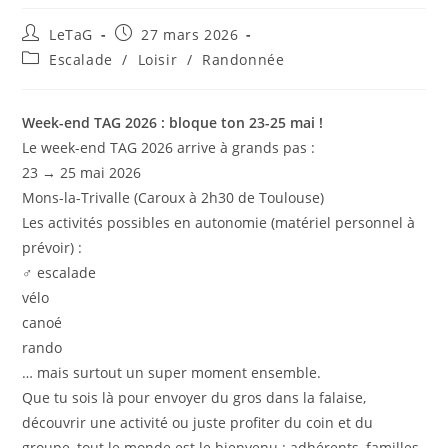
LeTaG
27 mars 2026
Escalade
/
Loisir
/
Randonnée
Week-end TAG 2026 : bloque ton 23-25 mai !
Le week-end TAG 2026 arrive à grands pas :
23 → 25 mai 2026
Mons-la-Trivalle (Caroux à 2h30 de Toulouse)
Les activités possibles en autonomie (matériel personnel à
prévoir) :
‍♂️ escalade
vélo
canoé
rando
… mais surtout un super moment ensemble.
Que tu sois là pour envoyer du gros dans la falaise,
découvrir une activité ou juste profiter du coin et du
groupe, tout le monde est le bienvenu : adhérents, familles