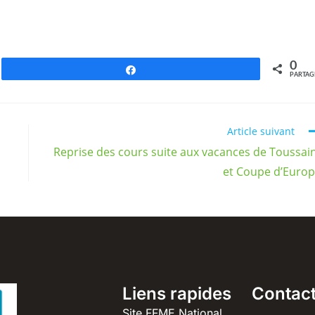
0
Partagez
PARTAG
Article suivant
Reprise des cours suite aux vacances de Toussai
et Coupe d’Euro
Liens rapides
Contac
Site FFME National