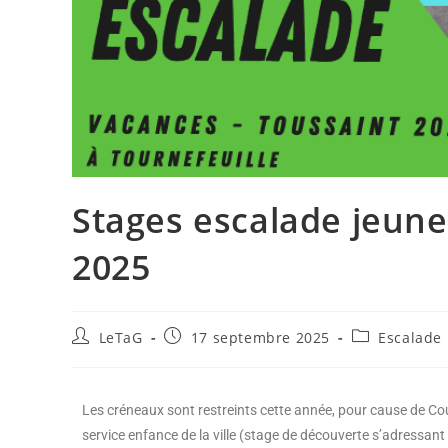
Stages escalade jeune
2025
LeTaG
17 septembre 2025
Escalade
Les créneaux sont restreints cette année, pour cause de Co
service enfance de la ville (stage de découverte s’adressant 