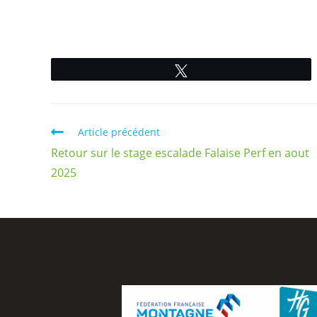
Tweetez
Article précédent
Retour sur le stage escalade Falaise Perf en aout
2025