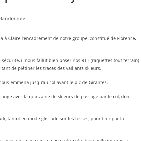
Randonnée
ia à Claire l’encadrement de notre groupe, constitué de Florence,
e sécurité, il nous fallut bien poser nos RTT (raquettes tout terrain)
tant de piétiner les traces des vaillants skieurs.
e nous emmena jusqu’au col avant le pic de Girantès.
hange avec la quinzaine de skieurs de passage par le col, dont
k, tantôt en mode glissade sur les fesses, pour finir par la
passages plus sauvages ou en crête, cette bien belle journée a