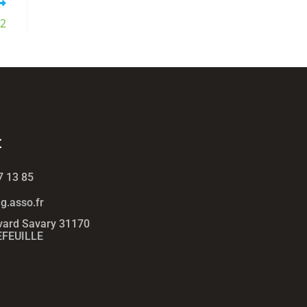
22
t
7 13 85
.asso.fr
vard Savary 31170
FEUILLE