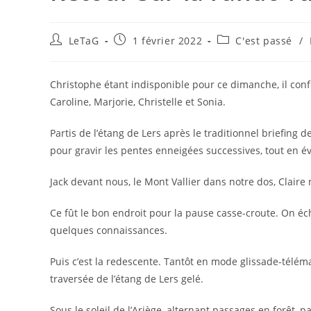
LeTaG
1 février 2022
C'est passé
/
Christophe étant indisponible pour ce dimanche, il conf
Caroline, Marjorie, Christelle et Sonia.
Partis de l’étang de Lers après le traditionnel briefing d
pour gravir les pentes enneigées successives, tout en évi
Jack devant nous, le Mont Vallier dans notre dos, Clair
Ce fût le bon endroit pour la pause casse-croute. On éc
quelques connaissances.
Puis c’est la redescente. Tantôt en mode glissade-télémar
traversée de l’étang de Lers gelé.
Sous le soleil de l’Ariège, alternant passages en forêt, 