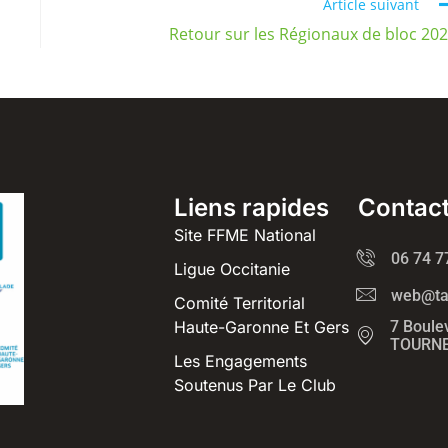
Article suivant
Retour sur les Régionaux de bloc 20
Liens rapides
Contac
Site FFME National
06 74 7
Ligue Occitanie
web@tag
Comité Territorial
Haute-Garonne Et Gers
7 Boule
TOURNE
Les Engagements
Soutenus Par Le Club