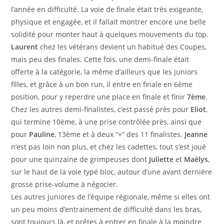
l’année en difficulté. La voie de finale était très exigeante,
physique et engagée, et il fallait montrer encore une belle
solidité pour monter haut à quelques mouvements du top.
Laurent
chez les vétérans devient un habitué des Coupes,
mais peu des finales. Cette fois, une demi-finale était
offerte à la catégorie, la même d’ailleurs que les juniors
filles, et grâce à un bon run, il entre en finale en 6ème
position, pour y reperdre une place en finale et finir
7ème
.
Chez les autres demi-finalistes, c’est passé près pour
Eliot
,
qui termine 10ème, à une prise contrôlée près, ainsi que
pour
Pauline
, 13ème et à deux “+” des 11 finalistes.
Jeanne
n’est pas loin non plus, et chez les cadettes, tout s’est joué
pour une quinzaine de grimpeuses dont
Juliette
et
Maëlys
,
sur le haut de la voie typé bloc, autour d’une avant dernière
grosse prise-volume à négocier.
Les autres juniores de l’équipe régionale, même si elles ont
un peu moins d’entrainement de difficulté dans les bras,
sont toujours là, et prêtes à entrer en finale à la moindre