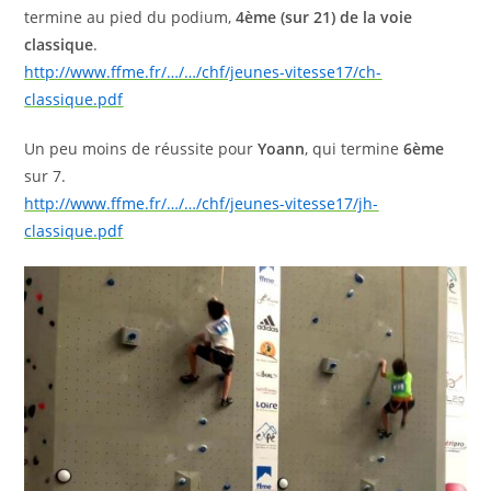
termine au pied du podium,
4ème (sur 21) de la voie
classique
.
http://www.ffme.fr/…/…/chf/jeunes-vitesse17/ch-
classique.pdf
Un peu moins de réussite pour
Yoann
, qui termine
6ème
sur 7.
http://www.ffme.fr/…/…/chf/jeunes-vitesse17/jh-
classique.pdf