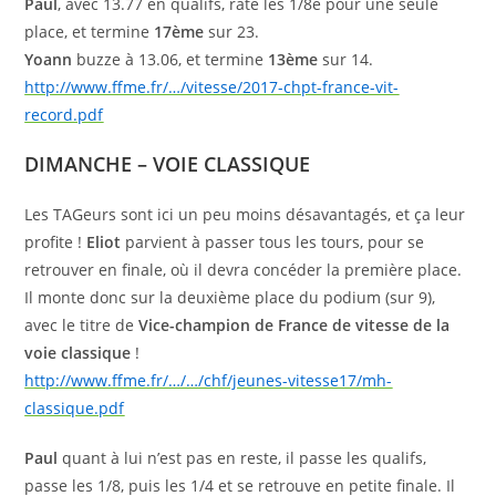
Paul
, avec 13.77 en qualifs, rate les 1/8e pour une seule
place, et termine
17ème
sur 23.
Yoann
buzze à 13.06, et termine
13ème
sur 14.
http://www.ffme.fr/…/vitesse/2017-chpt-france-vit-
record.pdf
DIMANCHE – VOIE CLASSIQUE
Les TAGeurs sont ici un peu moins désavantagés, et ça leur
profite !
Eliot
parvient à passer tous les tours, pour se
retrouver en finale, où il devra concéder la première place.
Il monte donc sur la deuxième place du podium (sur 9),
avec le titre de
Vice-champion de France de vitesse de la
voie classique
!
http://www.ffme.fr/…/…/chf/jeunes-vitesse17/mh-
classique.pdf
Paul
quant à lui n’est pas en reste, il passe les qualifs,
passe les 1/8, puis les 1/4 et se retrouve en petite finale. Il