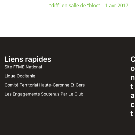
“diff” en salle de “bloc” – 1 avr 2017
Liens rapides
o
Site FFME National
n
Ligue Occitanie
t
Comité Territorial Haute-Garonne Et Gers
a
Les Engagements Soutenus Par Le Club
c
t