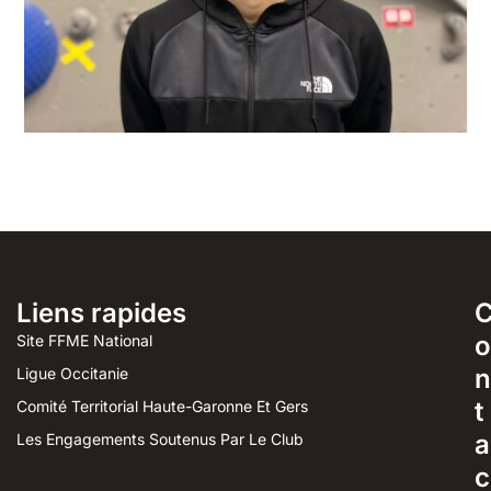
Liens rapides
o
Site FFME National
n
Ligue Occitanie
t
Comité Territorial Haute-Garonne Et Gers
a
Les Engagements Soutenus Par Le Club
c