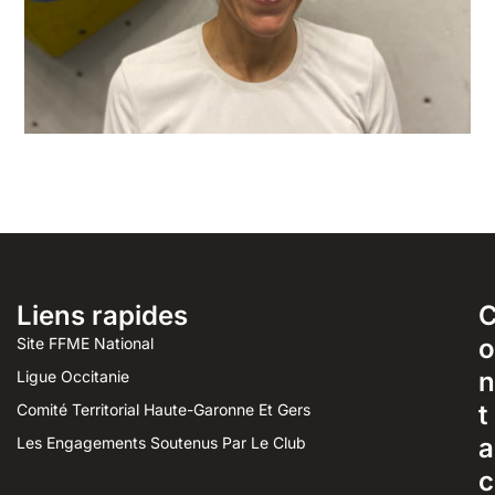
Liens rapides
o
Site FFME National
n
Ligue Occitanie
t
Comité Territorial Haute-Garonne Et Gers
a
Les Engagements Soutenus Par Le Club
c