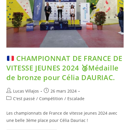
CHAMPIONNAT DE FRANCE DE
VITESSE JEUNES 2024
🥉
Médaille
de bronze pour Célia DAURIAC.
Lucas Villajos
26 mars 2024
C'est passé
/
Compétition
/
Escalade
Les championnats de France de vitesse jeunes 2024 avec
une belle 3ème place pour Célia Dauriac !