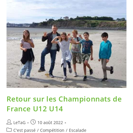
Retour sur les Championnats de
France U12 U14
LeTaG
10 août 2022
C'est passé
/
Compétition
/
Escalade